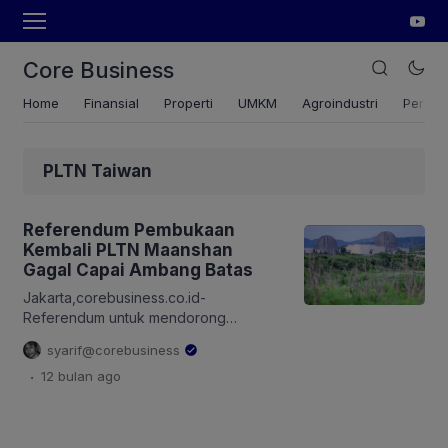
Core Business
Home
Finansial
Properti
UMKM
Agroindustri
Pertan
PLTN Taiwan
Referendum Pembukaan
Kembali PLTN Maanshan
Gagal Capai Ambang Batas
Jakarta,corebusiness.co.id-
Referendum untuk mendorong
pembukaan kembali Pembangkit Listrik
syarif@corebusiness
Tenaga Nuklir (PLTN) terakhir Taiwan,
.
12 bulan
ago
Maanshan, Sabtu kemarin gagal
mencapai ambang batas hukum yang
sah. Plebisit (pemungutan suara) yang
didukung oleh oposisi,