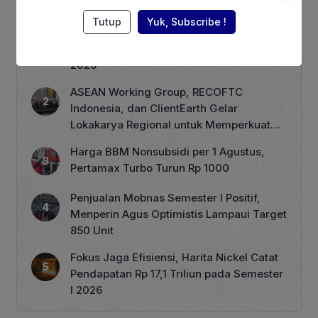
Berita Terpopuler
Tutup
Yuk, Subscribe !
Terhimpit Persoalan Keuangan, PT GNI
PHK 1.900 Karyawan Dimulai 5 Agustus
2026
ASEAN Working Group, RECOFTC
Indonesia, dan ClientEarth Gelar
Lokakarya Regional untuk Memperkuat
Tata Kelola Perhutanan Sosial
Harga BBM Nonsubsidi per 1 Agustus,
Pertamax Turbo Turun Rp 1000
Penjualan Mobnas Semester I Positif,
Menperin Agus Optimistis Lampaui Target
850 Unit
Fokus Jaga Efisiensi, Harita Nickel Catat
Pendapatan Rp 17,1 Triliun pada Semester
I 2026