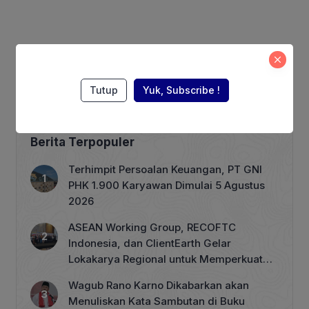
Tutup
Yuk, Subscribe !
Berita Terpopuler
Terhimpit Persoalan Keuangan, PT GNI
PHK 1.900 Karyawan Dimulai 5 Agustus
2026
ASEAN Working Group, RECOFTC
Indonesia, dan ClientEarth Gelar
Lokakarya Regional untuk Memperkuat
Tata Kelola Perhutanan Sosial
Wagub Rano Karno Dikabarkan akan
Menuliskan Kata Sambutan di Buku