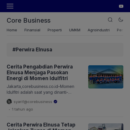
Core Business
Home
Finansial
Properti
UMKM
Agroindustri
Pertan
#Perwira Elnusa
Cerita Pengabdian Perwira
Elnusa Menjaga Pasokan
Energi di Momen Idulfitri
Jakarta,corebusiness.co.id–Momen
Idulfitri adalah saat yang dinanti-
nantikan oleh umat Muslim untuk
syarif@corebusiness
berkumpul bersama keluarga. Namun,
.
1 tahun
ago
bagi para perwira PT Elnusa Tbk
(Elnusa), tanggung jawab menjaga
pasokan energi nasional tetap menjadi
Cerita Perwira Elnusa Tetap
prioritas utama. Di tengah gema takbir