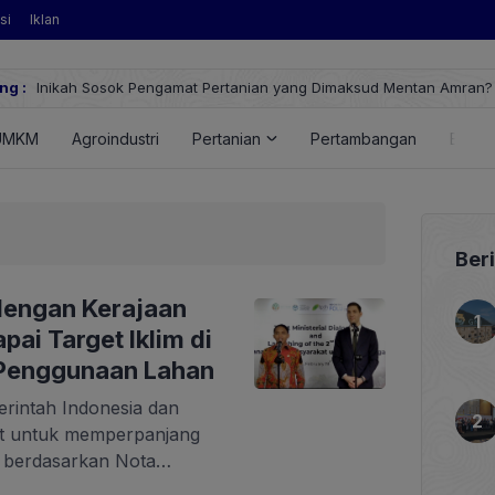
si
Iklan
Sosok Pengamat Pertanian yang Dimaksud Mentan Amran?
ng :
UMKM
Agroindustri
Pertanian
Pertambangan
Energ
Ber
dengan Kerajaan
ai Target Iklim di
 Penggunaan Lahan
erintah Indonesia dan
at untuk memperpanjang
, berdasarkan Nota
un 2030. Perpanjangan