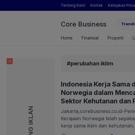
Tentang Kami
Kontak
Kebijakan Priva
Core Business
an Pendapatan Brigade Swasembada Pangan
Inikah 
Trendi
Home
Finansial
Properti
#perubahan iklim
Indonesia Kerja Sama 
Norwegia dalam Mencap
Sektor Kehutanan dan
PASANG IKLAN
Jakarta,corebusiness.co.id-Pem
Kerajaan Norwegia telah sepak
kerja sama iklim dan kehutanan
Kesepahaman (MoU) hingga tah