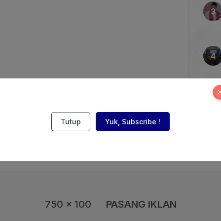
raan yang telah terjalin
mitmen kedua negara
 ambisius di sektor
. “Tahun ini kita
]
Tutup
Yuk, Subscribe !
750 x 100
PASANG IKLAN