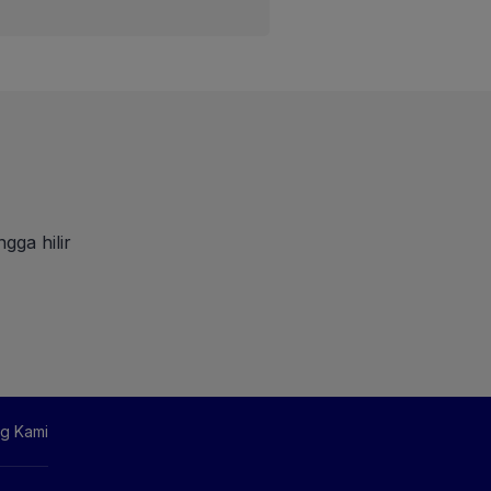
gga hilir
g Kami