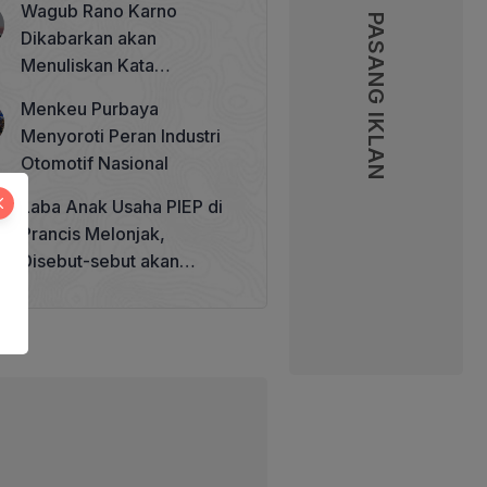
Wagub Rano Karno
Memperkuat Tata Kelola
PASANG IKLAN
Dikabarkan akan
Perhutanan Sosial
Menuliskan Kata
Sambutan di Buku Sastra
Menkeu Purbaya
Betawi 100 Tahun
Menyoroti Peran Industri
Otomotif Nasional
Laba Anak Usaha PIEP di
Prancis Melonjak,
Disebut-sebut akan
Akuisisi Perusahaan
Migas Kanada