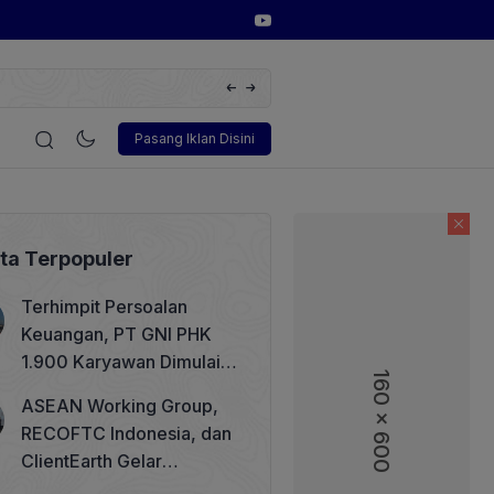
Huawei Digital Power Dorong Indonesia Menuju Revolus
FusionSolar Terbaru
i
Korporasi
Teknologi
Otomotif
Wawancara
Soso
Pasang Iklan Disini
ita Terpopuler
Terhimpit Persoalan
Keuangan, PT GNI PHK
1.900 Karyawan Dimulai 5
160 x 600
Agustus 2026
ASEAN Working Group,
RECOFTC Indonesia, dan
ClientEarth Gelar
Lokakarya Regional untuk