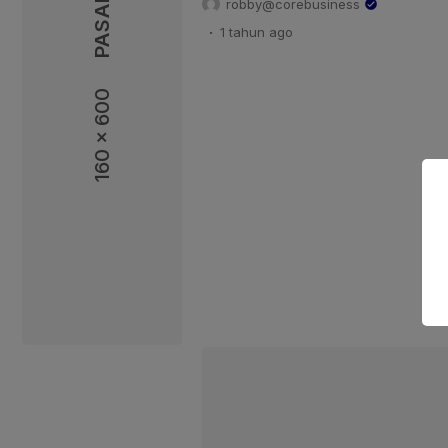
robby@corebusiness
kerja sama ini memperkuat kemit
.
1 tahun
ago
lama, sekaligus menegaskan ko
dalam mencapai target iklim yang
kehutanan dan penggunaan lahan
160 x 600
merayakan hari yang sangat […