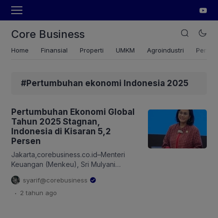
Core Business
Home
Finansial
Properti
UMKM
Agroindustri
Pertan
#Pertumbuhan ekonomi Indonesia 2025
Pertumbuhan Ekonomi Global
Tahun 2025 Stagnan,
Indonesia di Kisaran 5,2
Persen
Jakarta,corebusiness.co.id–Menteri
Keuangan (Menkeu), Sri Mulyani
Indrawati mengatakan, Stabilitas Sistem
syarif@corebusiness
Keuangan (SSK) pada triwulan IV-2024
.
2 tahun
ago
tetap terjaga di tengah divergensi
pertumbuhan ekonomi dunia serta
ketidakpastian pasar keuangan global