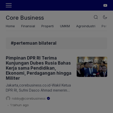
Core Business
Home
Finansial
Properti
UMKM
Agroindustri
Pertan
#pertemuan bilateral
Pimpinan DPR RI Terima
Kunjungan Dubes Rusia Bahas
Kerja sama Pendidikan,
Ekonomi, Perdagangan hingga
Militer
Jakarta,corebusiness.co.id-Wakil Ketua
DPR RI, Sufmi Dasco Ahmad menerima
Duta Besar Rusia untuk Indonesia
robby@corebusiness
Sergei Gennadievich Tolchenov.
.
1 tahun
ago
Pertemuan antara Wakil Ketua DPR RI
Sufmi Dasco Ahmad dengan Dubes