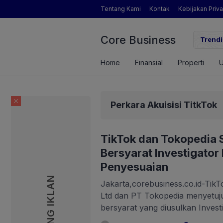
Tentang Kami
Kontak
Kebijakan Priva
Core Business
gamat Pertanian yang Dimaksud Mentan Amran?
Trendi
Home
Finansial
Properti
Perkara Akuisisi TitkTok
TikTok dan Tokopedia S
Bersyarat Investigator
Penyesuaian
PASANG IKLAN
Jakarta,corebusiness.co.id-TikT
Ltd dan PT Tokopedia menyetuju
bersyarat yang diusulkan Inves
jangka waktu pelaksanaannya. 