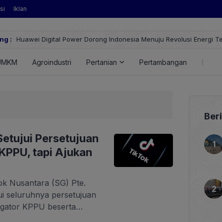
si
Iklan
ng :
Huawei Digital Power Dorong Indonesia Menuju Revolusi Energi T
FusionSolar Terbaru
UMKM
Agroindustri
Pertanian
Pertambangan
Energ
Ber
etujui Persetujuan
 KPPU, tapi Ajukan
ok Nusantara (SG) Pte.
i seluruhnya persetujuan
tigator KPPU beserta
Namun demikian, kedua