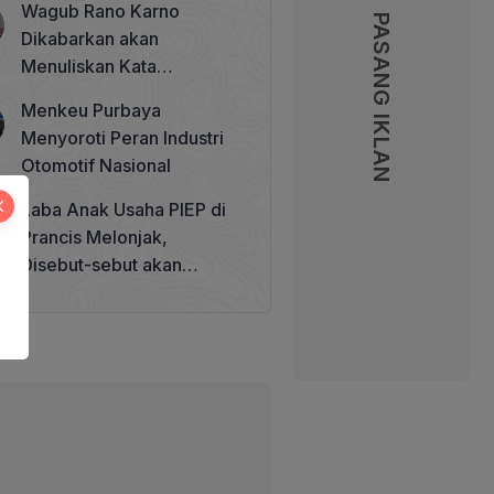
Wagub Rano Karno
Memperkuat Tata Kelola
PASANG IKLAN
Dikabarkan akan
Perhutanan Sosial
Menuliskan Kata
Sambutan di Buku Sastra
Menkeu Purbaya
Betawi 100 Tahun
Menyoroti Peran Industri
Otomotif Nasional
Laba Anak Usaha PIEP di
Prancis Melonjak,
Disebut-sebut akan
Akuisisi Perusahaan
Migas Kanada