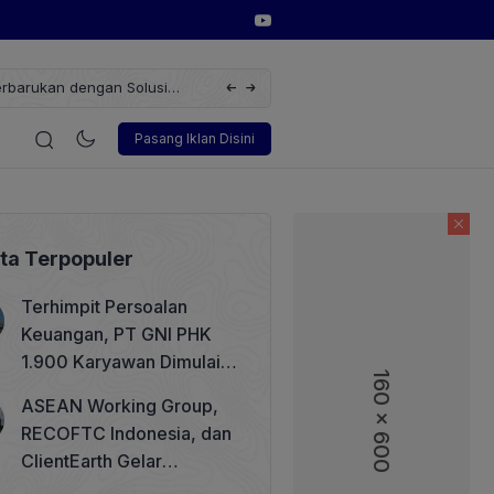
erbarukan dengan Solusi
Wakil Direktur Utama PT Pelindo, Hambra 
i
Korporasi
Teknologi
Otomotif
Wawancara
Soso
Pasang Iklan Disini
ita Terpopuler
Terhimpit Persoalan
Keuangan, PT GNI PHK
1.900 Karyawan Dimulai 5
160 x 600
Agustus 2026
ASEAN Working Group,
RECOFTC Indonesia, dan
ClientEarth Gelar
Lokakarya Regional untuk