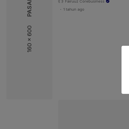
Fairuuz Corebusiness
pihak juga menyampaikan berbag
.
1 tahun
ago
penyesuaian redaksional terbat
persetujuan bersyarat dan peri
terkait. Pernyataan ini disampa
160 x 600
Tokopedia dalam sidang kedua
M/2025 […]