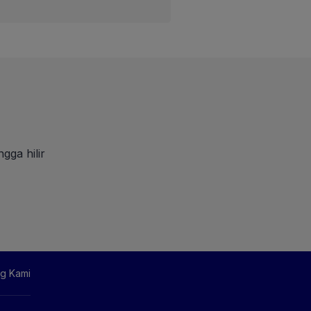
gga hilir
g Kami