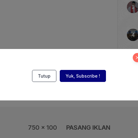
ai usulan teknis serta
as terhadap sejumlah
ode penyampaian data
ikan TikTok Nusantara dan
 Perkara Nomor 01/KPPU-
Tutup
Yuk, Subscribe !
750 x 100
PASANG IKLAN