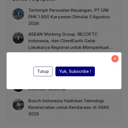
konkret PHE untuk mendukung
kemandirian energi nasional adalah
Terhimpit Persoalan Keuangan, PT GNI
dengan meningkatkan kinerja mulai dari
PHK 1.900 Karyawan Dimulai 5 Agustus
upaya eksplorasi hingga produksi
2026
dalam proses bisnis perusahaan. Di
bidang […]
ASEAN Working Group, RECOFTC
Indonesia, dan ClientEarth Gelar
Lokakarya Regional untuk Memperkuat
Tata Kelola Perhutanan Sosial
Wagub Rano Karno Dikabarkan akan
Menuliskan Kata Sambutan di Buku
Sastra Betawi 100 Tahun
Tutup
Yuk, Subscribe !
Menkeu Purbaya Menyoroti Peran Industri
Otomotif Nasional
Bosch Indonesia Hadirkan Teknologi
Keselamatan untuk Kendaraan di GIIAS
2026