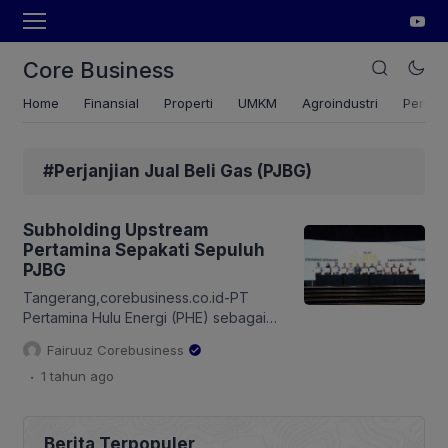
Core Business
Home
Finansial
Properti
UMKM
Agroindustri
Pertan
#Perjanjian Jual Beli Gas (PJBG)
Subholding Upstream
Pertamina Sepakati Sepuluh
PJBG
Tangerang,corebusiness.co.id-PT
Pertamina Hulu Energi (PHE) sebagai
Subholding Upstream Pertamina terus
Fairuuz Corebusiness
berkomitmen mendorong kemandirian
.
1 tahun
ago
bangsa melalui swasembada energi.
Salah satunya menyediakan pasokan
gas bumi yang sejalan dengan program
transisi ke energi bersih. Langkah
Berita Terpopuler