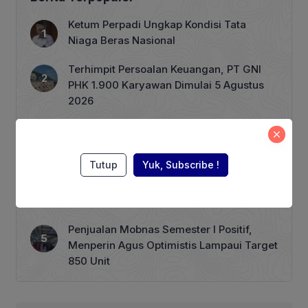
sama dengan perbankan menyediakan
layanan penukaran uang rupiah di
Ketum Perpadi Ungkap Kondisi Tata
seluruh wilayah Indonesia. BI
Niaga Beras Nasional
mempersiapkan uang layak edar (ULE)
sebesar […]
Terhimpit Persoalan Keuangan, PT GNI
PHK 1.900 Karyawan Dimulai 5 Agustus
2026
ASEAN Working Group, RECOFTC
Indonesia, dan ClientEarth Gelar
Lokakarya Regional untuk Memperkuat
Tutup
Yuk, Subscribe !
Tata Kelola Perhutanan Sosial
Harga BBM Nonsubsidi per 1 Agustus,
Pertamax Turbo Turun Rp 1000
Penjualan Mobnas Semester I Positif,
Menperin Agus Optimistis Lampaui Target
850 Unit