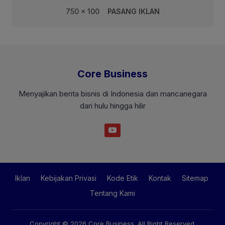
750 x 100
PASANG IKLAN
Core Business
Menyajikan berita bisnis di Indonesia dan mancanegara
dari hulu hingga hilir
Iklan
Kebijakan Privasi
Kode Etik
Kontak
Sitemap
Tentang Kami
Copyright © 2026
Core Business
. All Right Reserved.