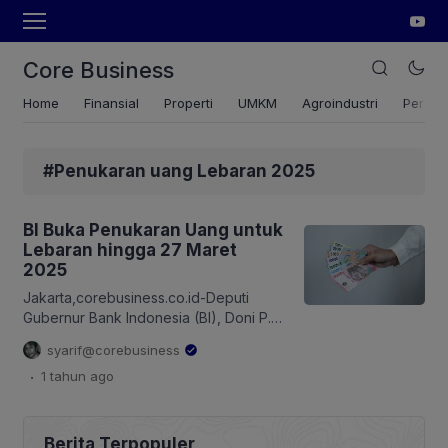
Core Business
Home
Finansial
Properti
UMKM
Agroindustri
Pertan
#Penukaran uang Lebaran 2025
BI Buka Penukaran Uang untuk
Lebaran hingga 27 Maret
2025
Jakarta,corebusiness.co.id-Deputi
Gubernur Bank Indonesia (BI), Doni P.
Joewono membuka secara resmi
syarif@corebusiness
rangkaian kegiatan penukaran uang
.
1 tahun
ago
rupiah pada momen Ramadan dan
Idulfitri di Jakarta, Senin (3/3/2025).
Kegiatan yang akan berlangsung
hingga 27 Maret 2025 ini, BI bekerja
Berita Terpopuler