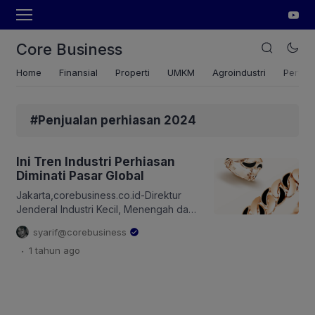
Core Business
Home
Finansial
Properti
UMKM
Agroindustri
Pertan
#Penjualan perhiasan 2024
Ini Tren Industri Perhiasan
Diminati Pasar Global
Jakarta,corebusiness.co.id-Direktur
Jenderal Industri Kecil, Menengah dan
Aneka (IKMA, Kementerian
syarif@corebusiness
Perindustrian (Kemenperin), Reni Yanita
.
1 tahun
ago
mengungkapkan, industri perhiasan
memiliki peranan yang cukup penting
terhadap pertumbuhan ekonomi
nasional. “Dengan kontribusinya
terhadap penyerapan tenaga kerja,