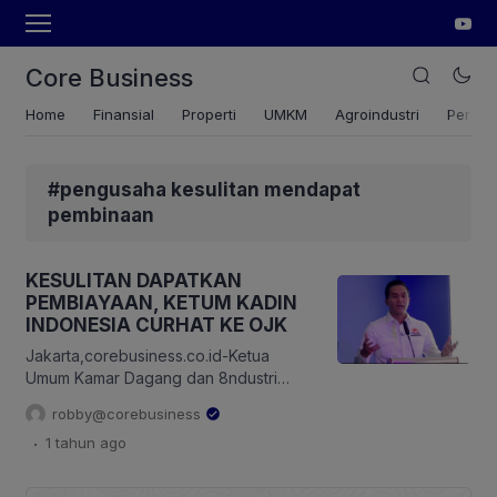
Core Business
Home
Finansial
Properti
UMKM
Agroindustri
Pertan
#pengusaha kesulitan mendapat
pembinaan
KESULITAN DAPATKAN
PEMBIAYAAN, KETUM KADIN
INDONESIA CURHAT KE OJK
Jakarta,corebusiness.co.id-Ketua
Umum Kamar Dagang dan 8ndustri
(Kadin) Indonesia, Anindya Bakrie
robby@corebusiness
menyoroti kesulitan yang dialami
.
1 tahun
ago
pengusaha untuk mendapatkan
pembiayaan di sektor perbankan.
Anindya menyebut, saat ini perbankan