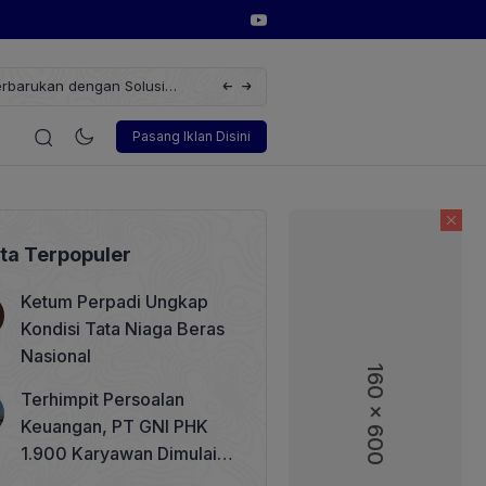
dengan Solusi
Wakil Direktur Utama PT Pelindo, Hambra Samal: Oran
i
Korporasi
Teknologi
Otomotif
Wawancara
Soso
Pasang Iklan Disini
ita Terpopuler
Ketum Perpadi Ungkap
Kondisi Tata Niaga Beras
Nasional
160 x 600
Terhimpit Persoalan
Keuangan, PT GNI PHK
1.900 Karyawan Dimulai 5
Agustus 2026