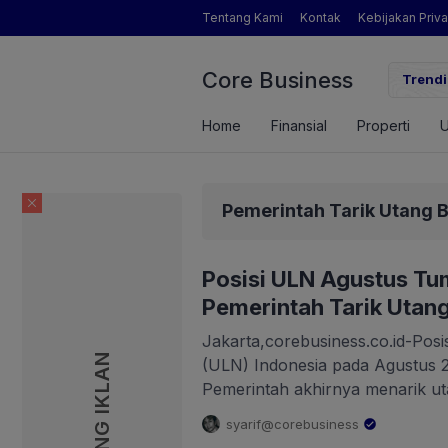
Tentang Kami
Kontak
Kebijakan Priva
Core Business
anian yang Dimaksud Mentan Amran?
Trendi
Huawe
Fusio
Home
Finansial
Properti
Pemerintah Tarik Utang 
Posisi ULN Agustus T
Pemerintah Tarik Utang
Jakarta,corebusiness.co.id-Posi
PASANG IKLAN
(ULN) Indonesia pada Agustus 
Pemerintah akhirnya menarik uta
hingga 30 September 2025. Bank
syarif@corebusiness
posisi ULN pemerintah pada Agu
.