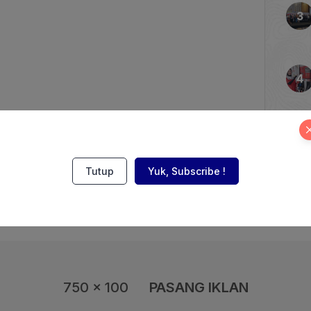
tumbuh sebesar 6,7 persen
gkan dengan pertumbuhan
. […]
Tutup
Yuk, Subscribe !
750 x 100
PASANG IKLAN