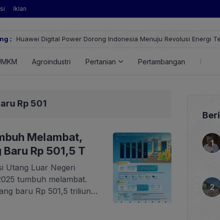
si
Iklan
ng :
i Digital Power Dorong Indonesia Menuju Revolusi Energi Terbarukan 
nSolar Terbaru
UMKM
Agroindustri
Pertanian
Pertambangan
Energ
Baru Rp 501
Ber
umbuh Melambat,
 Baru Rp 501,5 T
si Utang Luar Negeri
2025 tumbuh melambat.
ng baru Rp 501,5 triliun
 Indonesia (BI) mencatat,
stus 2025 tercatat