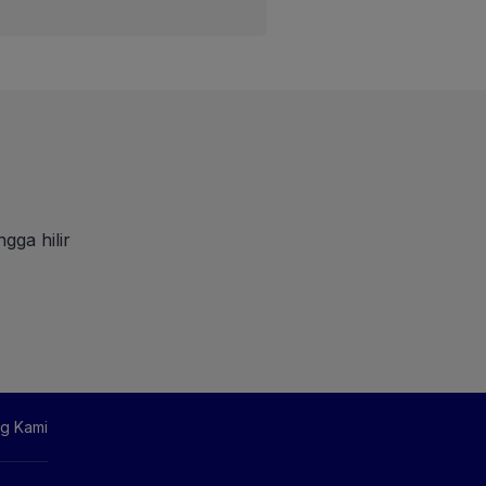
gga hilir
g Kami