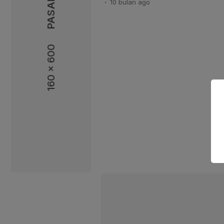
10 bulan
ago
sebesar 213,9 miliar dolar AS, 
(yoy), atau melambat dibandin
9,0 persen (yoy) pada Juli 2025
160 x 600