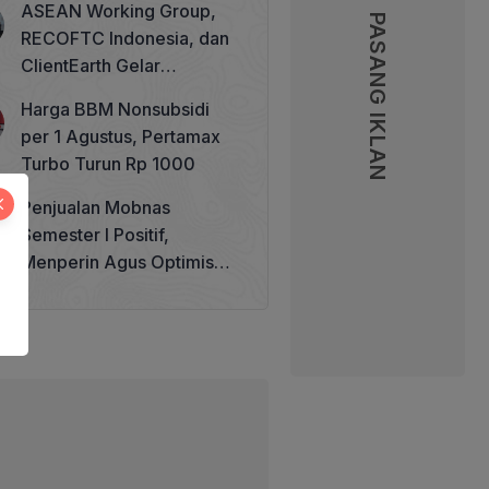
ASEAN Working Group,
PASANG IKLAN
RECOFTC Indonesia, dan
ClientEarth Gelar
Lokakarya Regional untuk
Harga BBM Nonsubsidi
Memperkuat Tata Kelola
per 1 Agustus, Pertamax
Perhutanan Sosial
Turbo Turun Rp 1000
Penjualan Mobnas
Semester I Positif,
Menperin Agus Optimistis
Lampaui Target 850 Unit