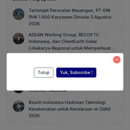
menjadi korban ‘kawin pesanan’ di
Rumah Aman. Rumah Aman adalah
Terhimpit Persoalan Keuangan, PT GNI
tempat perlindungan sementara yang
PHK 1.900 Karyawan Dimulai 5 Agustus
dirancang untuk memberikan
2026
keamanan dan kerahasiaan bagi
individu […]
ASEAN Working Group, RECOFTC
Indonesia, dan ClientEarth Gelar
Lokakarya Regional untuk Memperkuat
Tata Kelola Perhutanan Sosial
Wagub Rano Karno Dikabarkan akan
Menuliskan Kata Sambutan di Buku
Sastra Betawi 100 Tahun
Tutup
Yuk, Subscribe !
Menkeu Purbaya Menyoroti Peran Industri
Otomotif Nasional
Bosch Indonesia Hadirkan Teknologi
Keselamatan untuk Kendaraan di GIIAS
2026