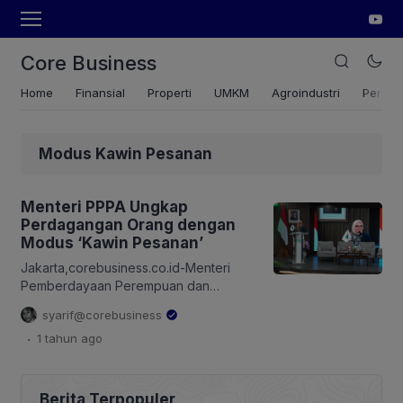
Core Business
Home
Finansial
Properti
UMKM
Agroindustri
Pertan
Modus Kawin Pesanan
Menteri PPPA Ungkap
Perdagangan Orang dengan
Modus ‘Kawin Pesanan’
Jakarta,corebusiness.co.id-Menteri
Pemberdayaan Perempuan dan
Perlindungan Anak (PPPA), Arifatul
syarif@corebusiness
Choiri Fauzi, mengungkap motif kasus
.
1 tahun
ago
‘kawin pesanan’ yang dialami keluarga
miskin di Indonesia. Menteri PPPA,
Arifatul Choiri Fauzi pernah menemui
wanita berusia belasan tahun yang
Berita Terpopuler