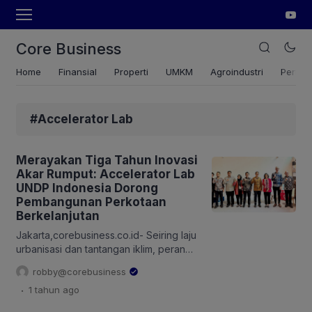
Core Business
Home
Finansial
Properti
UMKM
Agroindustri
Pertan
#Accelerator Lab
Merayakan Tiga Tahun Inovasi
Akar Rumput: Accelerator Lab
UNDP Indonesia Dorong
Pembangunan Perkotaan
Berkelanjutan
Jakarta,corebusiness.co.id- Seiring laju
urbanisasi dan tantangan iklim, peran
masyarakat menjadi semakin penting
robby@corebusiness
sebagai pendorong perubahan. Sejak
.
1 tahun
ago
2021, Accelerator Lab UNDP Indonesia
telah bekerja sama dengan para