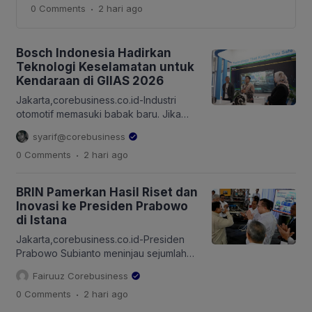
.
0 Comments
2 hari
ago
bagian dari upaya menghadirkan solusi yang semakin
terintegrasi dan bernilai tambah bagi pelanggan. Salah
satunya melalui pengembangan Pertapixel, layanan
digital geospasial yang menghadirkan solusi
Bosch Indonesia Hadirkan
pemetaan, inspeksi aset, hingga pengelolaan data
Teknologi Keselamatan untuk
spasial secara […]
Kendaraan di GIIAS 2026
Jakarta,corebusiness.co.id-Industri
otomotif memasuki babak baru. Jika
sebelumnya persaingan berfokus pada
syarif@corebusiness
tenaga mesin, efisiensi, atau desain
.
0 Comments
2 hari
ago
kendaraan, kini kemampuan kendaraan
mengenali risiko dan membantu
mencegah kecelakaan mulai menjadi
BRIN Pamerkan Hasil Riset dan
faktor pembeda. Pergeseran ini
Inovasi ke Presiden Prabowo
menjadi salah satu pesan utama yang
di Istana
mengemuka pada Gaikindo Indonesia
International Auto Show (GIIAS) 2026.
Jakarta,corebusiness.co.id-Presiden
Hal tersebut sejalan dengan pesan
Prabowo Subianto meninjau sejumlah
Menteri Perindustrian (Menperin), Agus
hasil riset dan inovasi yang
Fairuuz Corebusiness
[…]
dikembangkan Badan Riset dan Inovasi
.
0 Comments
2 hari
ago
Nasional (BRIN) sebelum menemui
sekitar 150 periset BRIN di Istana