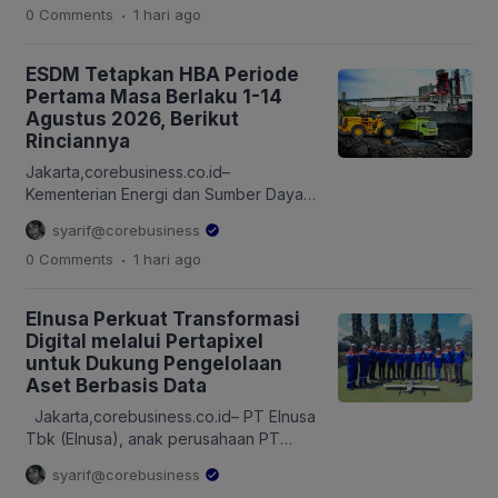
.
0 Comments
1 hari
ago
[…]
dengan Ageas Insurance International
NV (Ageas) untuk mengakuisisi sisa
30,95 persen kepemilikan di Maybank
ESDM Tetapkan HBA Periode
Ageas Holdings Berhad (MAHB), anak
Pertama Masa Berlaku 1-14
perusahaan yang saat ini 69,05 persen
Agustus 2026, Berikut
sahamnya dimiliki oleh Maybank
Rinciannya
(selanjutnya disebut Rencana Akuisisi).
Langkah ini dilakukan setelah kemitraan
Jakarta,corebusiness.co.id–
jangka panjang kedua pihak berhasil
Kementerian Energi dan Sumber Daya
mengembangkan […]
Mineral (ESDM) menetapkan Harga
syarif@corebusiness
Batubara Acuan (HBA) periode
.
0 Comments
1 hari
ago
pertama Agustus untuk jenis kalori
6.322 per kilogram (kg) Gross As
Received (GAR) sebesar US$ 124,44
Elnusa Perkuat Transformasi
per ton. Angka ini turun 5,62 persen
Digital melalui Pertapixel
dibandingkan HBA periode kedua Juli
untuk Dukung Pengelolaan
2026, sebesar US$ 131,85 per ton.
Aset Berbasis Data
Namun, secara tahunan, HBA periode
pertama Agustus […]
Jakarta,corebusiness.co.id– PT Elnusa
Tbk (Elnusa), anak perusahaan PT
Pertamina Hulu Energi (PHE) terus
syarif@corebusiness
memperkuat transformasi digital dan