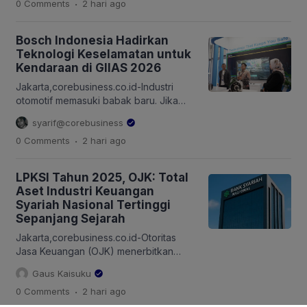
.
0 Comments
2 hari
ago
pengembangan bisnis berbasis
teknologi sebagai bagian dari upaya
menghadirkan solusi yang semakin
Bosch Indonesia Hadirkan
terintegrasi dan bernilai tambah bagi
Teknologi Keselamatan untuk
pelanggan. Salah satunya melalui
Kendaraan di GIIAS 2026
pengembangan Pertapixel, layanan
digital geospasial yang menghadirkan
Jakarta,corebusiness.co.id-Industri
solusi pemetaan, inspeksi aset, hingga
otomotif memasuki babak baru. Jika
pengelolaan data spasial secara […]
sebelumnya persaingan berfokus pada
syarif@corebusiness
tenaga mesin, efisiensi, atau desain
.
0 Comments
2 hari
ago
kendaraan, kini kemampuan kendaraan
mengenali risiko dan membantu
mencegah kecelakaan mulai menjadi
LPKSI Tahun 2025, OJK: Total
faktor pembeda. Pergeseran ini
Aset Industri Keuangan
menjadi salah satu pesan utama yang
Syariah Nasional Tertinggi
mengemuka pada Gaikindo Indonesia
Sepanjang Sejarah
International Auto Show (GIIAS) 2026.
Hal tersebut sejalan dengan pesan
Jakarta,corebusiness.co.id-Otoritas
Menteri Perindustrian (Menperin), Agus
Jasa Keuangan (OJK) menerbitkan
[…]
Laporan Perkembangan Keuangan
Gaus Kaisuku
Syariah Indonesia (LPKSI) Tahun 2025
.
0 Comments
2 hari
ago
sebagai referensi strategis yang
menggambarkan ketahanan, daya