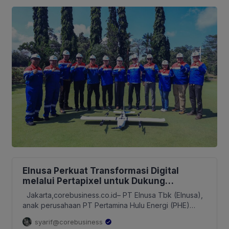
antisipasi kekeringan. Upaya tersebut
meliputi rehabilitasi jaringan irigasi,
optimasi […]
Elnusa Perkuat Transformasi Digital
melalui Pertapixel untuk Dukung
Pengelolaan Aset Berbasis Data
Jakarta,corebusiness.co.id– PT Elnusa Tbk (Elnusa),
anak perusahaan PT Pertamina Hulu Energi (PHE)
terus memperkuat transformasi digital dan
syarif@corebusiness
pengembangan bisnis berbasis teknologi sebagai