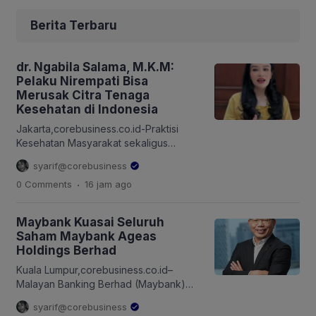
meluasnya pemanfaatan AI dalam dunia
pendidikan, kebutuhan untuk
Berita Terbaru
memperkuat literasi dan kesiapan AI
bagi para pendidik […]
dr. Ngabila Salama, M.K.M:
Pelaku Nirempati Bisa
Merusak Citra Tenaga
Kesehatan di Indonesia
Jakarta,corebusiness.co.id-Praktisi
Kesehatan Masyarakat sekaligus
Kepala Seksi Pelayanan Medik &
syarif@corebusiness
Keperawatan RSUD Tamansari, Jakarta
.
0 Comments
16 jam
ago
Pusat, dr. Ngabila Salama, M.K.M.,
menekankan Konsil Kesehatan
Indonesia (KKI) memberikan
Maybank Kuasai Seluruh
pembinaan hingga sanksi tegas
Saham Maybank Ageas
terhadap dokter dan tenaga kesehatan
Holdings Berhad
(nakes) yang melontarkan komentar
bernada menghina terhadap pasien
Kuala Lumpur,corebusiness.co.id–
BPJS Kesehatan di media sosial. KKI
Malayan Banking Berhad (Maybank)
adalah lembaga nonstruktural yang
menandatangani Implementation
syarif@corebusiness
bersifat independen, berkedudukan di
Agreement (Perjanjian Implementasi)